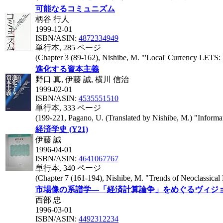
可能なるコミュニズム
柄谷 行人
1999-12-01
ISBN/ASIN:
4872334949
単行本, 285 ページ
(Chapter 3 (89-162), Nishibe, M. "'Local' Currency LETS:
進化する資本主義
野口 真, 伊藤 誠, 横川 信治
1999-02-01
ISBN/ASIN:
4535551510
単行本, 333 ページ
(199-221, Pagano, U. (Translated by Nishibe, M.) "Informat
経済学史 (Y21)
伊藤 誠
1996-04-01
ISBN/ASIN:
4641067767
単行本, 340 ページ
(Chapter 7 (161-194), Nishibe, M. "Trends of Neoclassical
市場像の系譜学―「経済計算論争」をめぐるヴィジ
西部 忠
1996-03-01
ISBN/ASIN:
4492312234