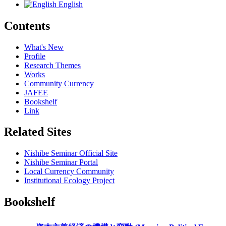
English
Contents
What's New
Profile
Research Themes
Works
Community Currency
JAFEE
Bookshelf
Link
Related Sites
Nishibe Seminar Official Site
Nishibe Seminar Portal
Local Currency Community
Institutional Ecology Project
Bookshelf