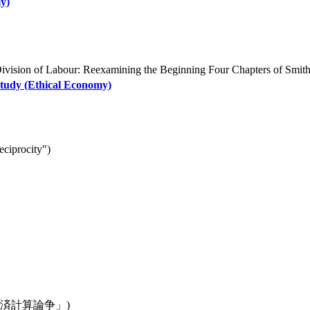
y)
vision of Labour: Reexamining the Beginning Four Chapters of Smith's
Study (Ethical Economy)
eciprocity")
義経済計算論争」)