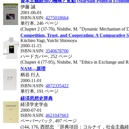
資本主義経済の機構と変動 (Marxian Political Econom
伊藤 誠
2001-06-01
ISBN/ASIN:
4275018664
単行本, 246 ページ
(Chapter 2 (37-70), Nishibe, M. "Dynamic Mechanism of Di
Competition, Trust, and Cooperation: A Comparative 
Kiichiro Yagi, Yuichi Shionoya
2000-11-15
ISBN/ASIN:
3540678700
ハードカバー, 252 ページ
(Chapter 4 (77-95), Nishibe, M. "Ethics in Exchange and R
NAM―原理
柄谷 行人
2000-11-01
ISBN/ASIN:
4872335422
単行本, 191 ページ
経済思想史辞典
経済学史学会
2000-07-01
ISBN/ASIN:
4621047663
ペーパーバック, 497 ページ
(144, 176, 西部忠 「辞典項目：コルナイ，社会主