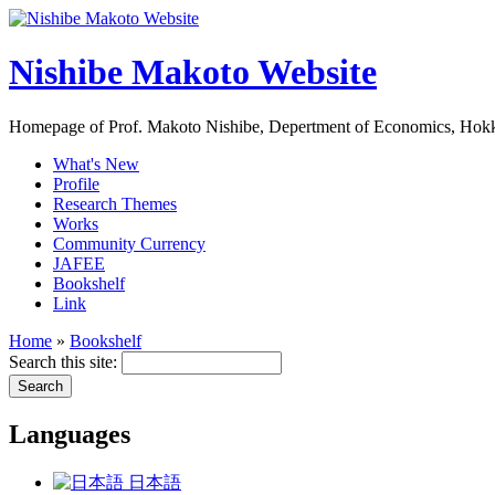
Nishibe Makoto Website
Homepage of Prof. Makoto Nishibe, Depertment of Economics, Hokk
What's New
Profile
Research Themes
Works
Community Currency
JAFEE
Bookshelf
Link
Home
»
Bookshelf
Search this site:
Languages
日本語