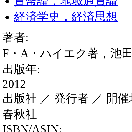
貨幣論，地域通貨論
経済学史，経済思想
著者:
F・A・ハイエク著，池
出版年:
2012
出版社 ／ 発行者 ／ 開催
春秋社
ISBN/ASIN: