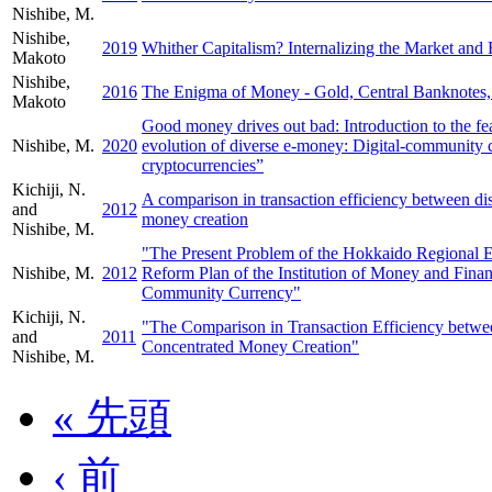
Nishibe, M.
Nishibe,
2019
Whither Capitalism? Internalizing the Market and 
Makoto
Nishibe,
2016
The Enigma of Money - Gold, Central Banknotes,
Makoto
Good money drives out bad: Introduction to the fe
Nishibe, M.
2020
evolution of diverse e-money: Digital-community 
cryptocurrencies”
Kichiji, N.
A comparison in transaction efficiency between di
and
2012
money creation
Nishibe, M.
"The Present Problem of the Hokkaido Regional
Nishibe, M.
2012
Reform Plan of the Institution of Money and Fin
Community Currency"
Kichiji, N.
"The Comparison in Transaction Efficiency betwe
and
2011
Concentrated Money Creation"
Nishibe, M.
« 先頭
‹ 前