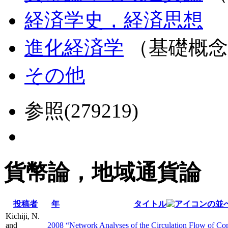
経済学史，経済思想
進化経済学
（基礎概念
その他
参照(279219)
貨幣論，地域通貨論
投稿者
年
タイトル
Kichiji, N.
and
2008
“Network Analyses of the Circulation Flow of C