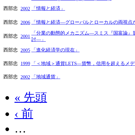
西部忠
「情報と経済」
2002
西部忠
「情報と経済―グローバルとローカルの両視点
2006
「分業の動態的メカニズム―スミス『国富論』
西部忠
2001
討―」
西部忠
「進化経済学の現在」
2005
西部忠
1999
「＜地域＞通貨LETS―貨幣，信用を超えるメ
西部忠
「地域通貨」
2002
« 先頭
‹ 前
…