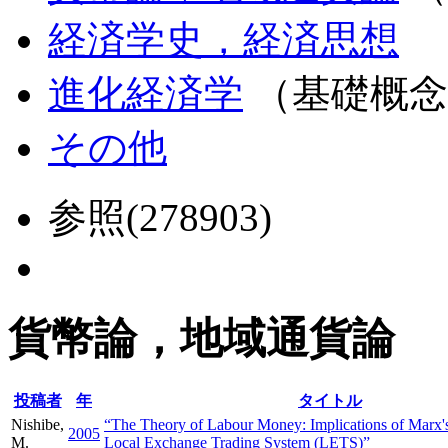
経済学史，経済思想
進化経済学
（基礎概念
その他
参照(278903)
貨幣論，地域通貨論
投稿者
年
タイトル
Nishibe,
“The Theory of Labour Money: Implications of Marx's 
2005
M.
Local Exchange Trading System (LETS)”